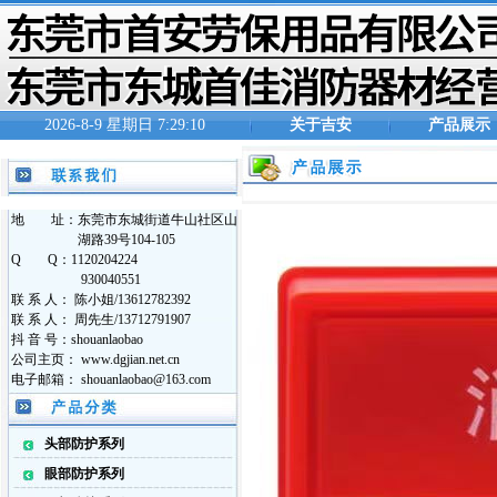
2026-8-9 星期日 7:29:10
关于吉安
产品展示
地 址：东莞市东城街道牛山社区山
湖路39号104-105
Q Q：1120204224
930040551
联 系 人： 陈小姐/13612782392
联 系 人： 周先生/13712791907
抖 音 号：shouanlaobao
公司主页： www.dgjian.net.cn
电子邮箱： shouanlaobao@163.com
头部防护系列
眼部防护系列