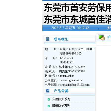
2026-8-7 星期五 20:17:42
关
地 址：东莞市东城街道牛山社区山
湖路39号104-105
Q Q：1120204224
930040551
联 系 人： 陈小姐/13612782392
联 系 人： 周先生/13712791907
抖 音 号：shouanlaobao
公司主页： www.dgjian.net.cn
电子邮箱： shouanlaobao@163.com
头部防护系列
眼部防护系列