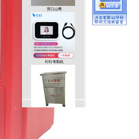
营口山鹰
钉钉考勤机
不锈钢灭火器箱