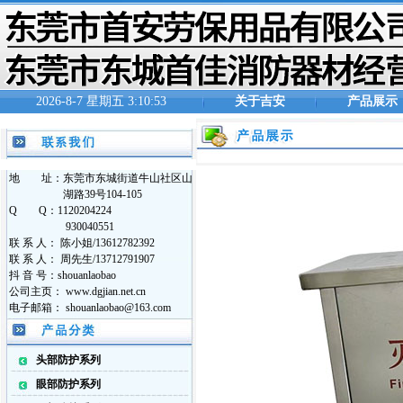
2026-8-7 星期五 3:10:54
关于吉安
产品展示
地 址：东莞市东城街道牛山社区山
湖路39号104-105
Q Q：1120204224
930040551
联 系 人： 陈小姐/13612782392
联 系 人： 周先生/13712791907
抖 音 号：shouanlaobao
公司主页： www.dgjian.net.cn
电子邮箱： shouanlaobao@163.com
头部防护系列
眼部防护系列