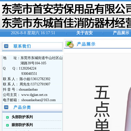
2026-8-8 星期六 16:17:51
关于吉安
产品展示
地 址：东莞市东城街道牛山社区山
湖路39号104-105
Q Q：1120204224
930040551
联 系 人： 陈小姐/13612782392
联 系 人： 周先生/13712791907
抖 音 号：shouanlaobao
公司主页： www.dgjian.net.cn
电子邮箱： shouanlaobao@163.com
头部防护系列
眼部防护系列