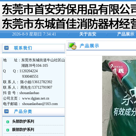
2026-8-9 星期日 7:34:41
关于吉安
产品展示
地 址：东莞市东城街道牛山社区山
湖路39号104-105
Q Q：1120204224
930040551
联 系 人： 陈小姐/13612782392
联 系 人： 周先生/13712791907
抖 音 号：shouanlaobao
公司主页： www.dgjian.net.cn
电子邮箱： shouanlaobao@163.com
头部防护系列
眼部防护系列