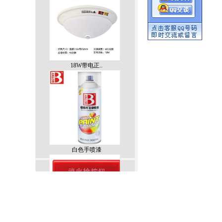
18W带电正..
白色手喷漆