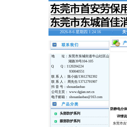
2026-8-6 星期四 1:24:17
关
地 址：东莞市东城街道牛山社区山
湖路39号104-105
Q Q：1120204224
930040551
联 系 人： 陈小姐/13612782392
联 系 人： 周先生/13712791907
抖 音 号：shouanlaobao
公司主页： www.dgjian.net.cn
电子邮箱： shouanlaobao@163.com
防静电分体
头部防护系列
详情说
眼部防护系列
东莞市吉