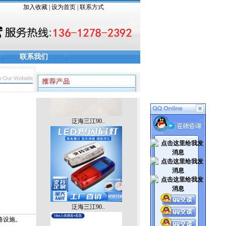
加入收藏
|
设为首页
|
联系方式
伸缩警棍
联系我们
泛海三江90..
泛海三江90..
路设施。