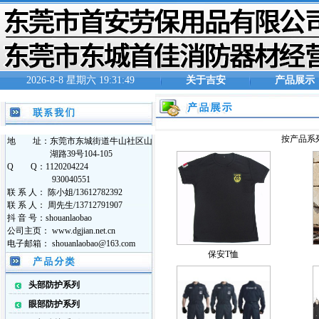
2026-8-8 星期六 19:31:49
关于吉安
产品展示
按产品系
地 址：东莞市东城街道牛山社区山
湖路39号104-105
Q Q：1120204224
930040551
联 系 人： 陈小姐/13612782392
联 系 人： 周先生/13712791907
抖 音 号：shouanlaobao
公司主页： www.dgjian.net.cn
电子邮箱： shouanlaobao@163.com
保安T恤
头部防护系列
眼部防护系列