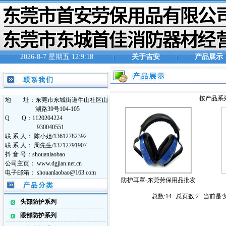
2026-8-7 星期五 12:9:19
关于吉安
产品展示
按产品系
地 址：东莞市东城街道牛山社区山
湖路39号104-105
Q Q：1120204224
930040551
联 系 人： 陈小姐/13612782392
联 系 人： 周先生/13712791907
抖 音 号：shouanlaobao
公司主页： www.dgjian.net.cn
电子邮箱： shouanlaobao@163.com
防护耳罩-东莞劳保用品批发
总数:14 总页数:2 当前是:
头部防护系列
眼部防护系列