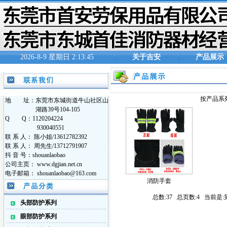
2026-8-9 星期日 2:13:45
关于吉安
产品展示
按产品系
地 址：东莞市东城街道牛山社区山
湖路39号104-105
Q Q：1120204224
930040551
联 系 人： 陈小姐/13612782392
联 系 人： 周先生/13712791907
抖 音 号：shouanlaobao
公司主页： www.dgjian.net.cn
电子邮箱： shouanlaobao@163.com
消防手套
总数:37 总页数:4 当前是:
头部防护系列
眼部防护系列